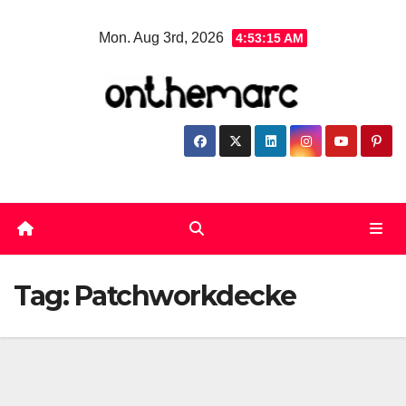
Skip
Mon. Aug 3rd, 2026
4:53:16 AM
to
content
Tag:
Patchworkdecke