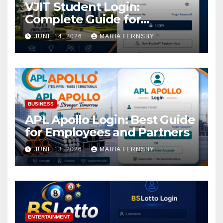
VJIT Student Login:
Complete Guide for
Academic Access
JUNE 14, 2026
MARIA FERNSBY
BUSINESS
APL Apollo Login: Best Guide
for Employees and Partners
JUNE 13, 2026
MARIA FERNSBY
ENTERTAINMENT